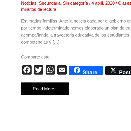
Noticias
,
Secundaria
,
Sin categoría
/
4 abril, 2020
/
Clase
COMUNICADO
minutos de lectura
A
LAS
Estimadas familias: Ante la noticia dada por el gobierno 
FAMILIAS
por tiempo indeterminado hemos elaborado un plan de traba
acompañando la trayectoria educativa de los estudiantes,
competencias y […]
Comparte esto:
F
T
W
E
Share
Post
a
wi
h
m
c
tt
at
ail
Read More »
e
er
s
b
A
o
p
o
p