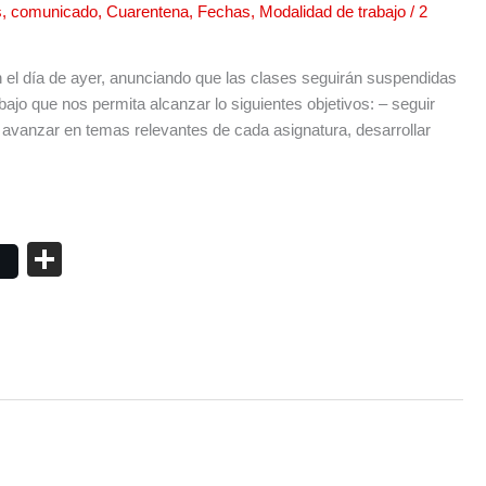
s
,
comunicado
,
Cuarentena
,
Fechas
,
Modalidad de trabajo
/
2
en el día de ayer, anunciando que las clases seguirán suspendidas
jo que nos permita alcanzar lo siguientes objetivos: – seguir
 avanzar en temas relevantes de cada asignatura, desarrollar
C
o
m
p
ar
tir