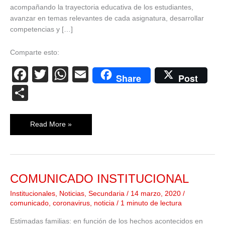
acompañando la trayectoria educativa de los estudiantes,
avanzar en temas relevantes de cada asignatura, desarrollar
competencias y […]
Comparte esto:
F
T
W
E
Share
Post
a
wi
h
m
C
c
tt
at
ail
o
e
er
s
m
Read More »
b
A
p
o
p
ar
o
p
tir
COMUNICADO INSTITUCIONAL
COMUNICADO
k
INSTITUCIONAL
Institucionales
,
Noticias
,
Secundaria
/
14 marzo, 2020
/
comunicado
,
coronavirus
,
noticia
/
1 minuto de lectura
Estimadas familias: en función de los hechos acontecidos en