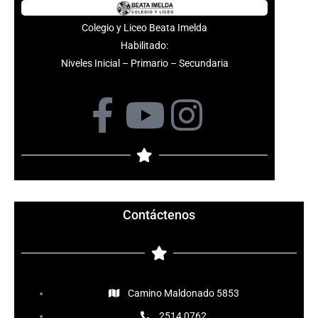
Colegio y Liceo Beata Imelda
Habilitado:
Niveles Inicial – Primario – Secundaria
F
Y
I
a
o
n
c
u
s
e
t
t
Contáctenos
b
u
a
o
b
g
Camino Maldonado 5853
2514 0762