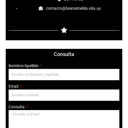
o
e
r
contacto@beataimelda.edu.uy
k
a
-
m
f
Consulta
Nombre/Apellido
Email
Consulta