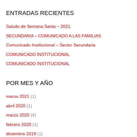
u
s
ENTRADAS RECIENTES
c
a
Saludo de Semana Santa – 2021.
r
SECUNDARIA – COMUNICADO A LAS FAMILIAS
p
Comunicado Institucional – Sector Secundaria
o
COMUNICADO INSTITUCIONAL
r
COMUNICADO INSTITUCIONAL
:
POR MES Y AÑO
marzo 2021
(1)
abril 2020
(1)
marzo 2020
(4)
febrero 2020
(1)
diciembre 2019
(1)