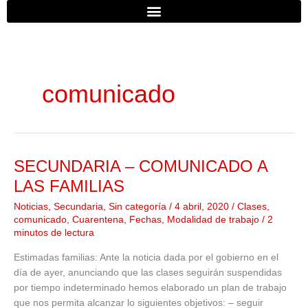
b
u
a
o
b
g
o
e
r
comunicado
k
a
m
SECUNDARIA – COMUNICADO A
SECUNDARIA
–
LAS FAMILIAS
COMUNICADO
Noticias
,
Secundaria
,
Sin categoría
/
4 abril, 2020
/
Clases
,
A
comunicado
,
Cuarentena
,
Fechas
,
Modalidad de trabajo
/
2
LAS
minutos de lectura
FAMILIAS
Estimadas familias: Ante la noticia dada por el gobierno en el
día de ayer, anunciando que las clases seguirán suspendidas
por tiempo indeterminado hemos elaborado un plan de trabajo
que nos permita alcanzar lo siguientes objetivos: – seguir