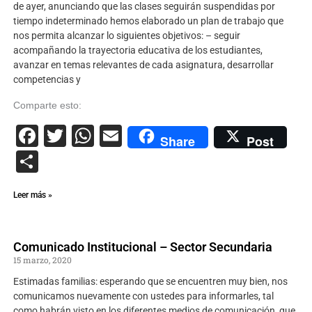
de ayer, anunciando que las clases seguirán suspendidas por
tiempo indeterminado hemos elaborado un plan de trabajo que
nos permita alcanzar lo siguientes objetivos: – seguir
acompañando la trayectoria educativa de los estudiantes,
avanzar en temas relevantes de cada asignatura, desarrollar
competencias y
Comparte esto:
Facebook
Twitter
WhatsApp
Email
Share
Post
Compartir
Leer más »
Comunicado Institucional – Sector Secundaria
15 marzo, 2020
Estimadas familias: esperando que se encuentren muy bien, nos
comunicamos nuevamente con ustedes para informarles, tal
como habrán visto en los diferentes medios de comunicación, que