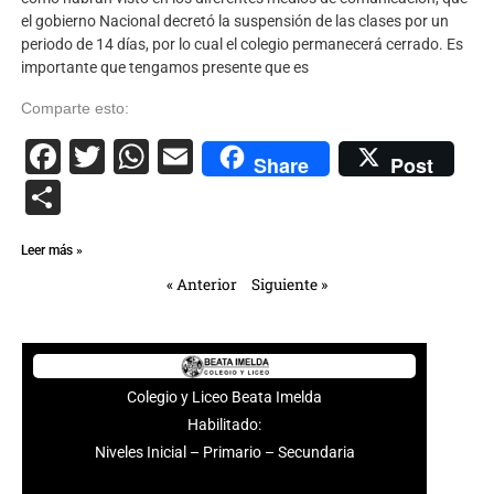
el gobierno Nacional decretó la suspensión de las clases por un
periodo de 14 días, por lo cual el colegio permanecerá cerrado. Es
importante que tengamos presente que es
Comparte esto:
Facebook
Twitter
WhatsApp
Email
Share
Post
Compartir
Leer más »
« Anterior
Siguiente »
Colegio y Liceo Beata Imelda
Habilitado:
Niveles Inicial – Primario – Secundaria