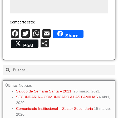
Comparte esto:
Facebook
Twitter
WhatsApp
Email
Share
Compartir
Post
Buscar
Buscar
Últimas Noticias
Saludo de Semana Santa – 2021.
26 marzo, 2021
SECUNDARIA – COMUNICADO A LAS FAMILIAS
4 abril,
2020
Comunicado Institucional – Sector Secundaria
15 marzo,
2020