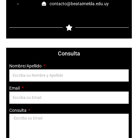
contacto@beataimelda.edu.uy
k
a
-
m
f
Consulta
Nombre/Apellido
Email
Consulta