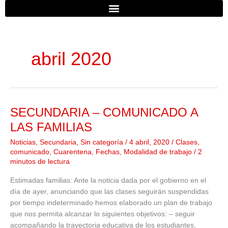
b
u
a
o
b
g
o
e
r
abril 2020
k
a
m
SECUNDARIA – COMUNICADO A
SECUNDARIA
–
LAS FAMILIAS
COMUNICADO
Noticias
,
Secundaria
,
Sin categoría
/
4 abril, 2020
/
Clases
,
A
comunicado
,
Cuarentena
,
Fechas
,
Modalidad de trabajo
/
2
LAS
minutos de lectura
FAMILIAS
Estimadas familias: Ante la noticia dada por el gobierno en el
día de ayer, anunciando que las clases seguirán suspendidas
por tiempo indeterminado hemos elaborado un plan de trabajo
que nos permita alcanzar lo siguientes objetivos: – seguir
acompañando la trayectoria educativa de los estudiantes,