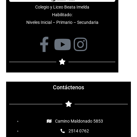
Colegio y Liceo Beata Imelda
Habilitado:
Niveles Inicial – Primario – Secundaria
F
Y
I
a
o
n
c
u
s
e
t
t
Contáctenos
b
u
a
o
b
g
Camino Maldonado 5853
o
e
r
2514 0762