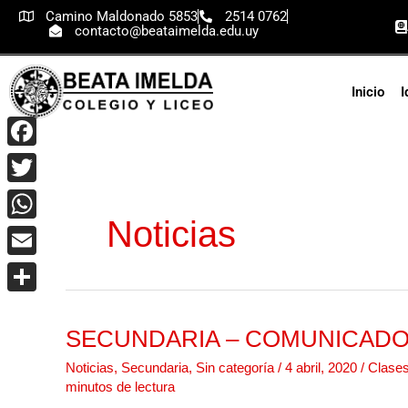
Ir
Camino Maldonado 5853
2514 0762
contacto@beataimelda.edu.uy
al
contenido
Inicio
I
Facebook
Twitter
Noticias
WhatsApp
Email
Compartir
SECUNDARIA – COMUNICADO 
SECUNDARIA
–
Noticias
,
Secundaria
,
Sin categoría
/
4 abril, 2020
/
Clase
COMUNICADO
minutos de lectura
A