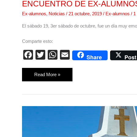
ENCUENTRO DE EX-ALUMNO
Ex-alumnos
,
Noticias
/
21 octubre, 2019
/
Ex-alumnos
/
1
El sábado 19, 3er sábado de octubre, fue un día muy emot
Comparte esto:
F
T
W
E
Share
Post
a
wi
h
m
c
tt
at
ail
Read More »
e
er
s
b
A
o
p
PEREGRINAMOS
o
p
AL
k
VERDÚN