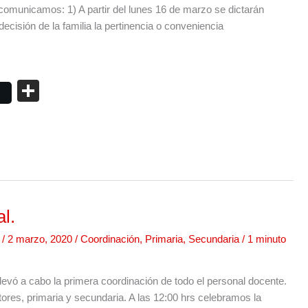
 comunicamos: 1) A partir del lunes 16 de marzo se dictarán
decisión de la familia la pertinencia o conveniencia
C
o
m
p
ar
tir
l.
/
2 marzo, 2020
/
Coordinación
,
Primaria
,
Secundaria
/
1 minuto
 llevó a cabo la primera coordinación de todo el personal docente.
res, primaria y secundaria. A las 12:00 hrs celebramos la