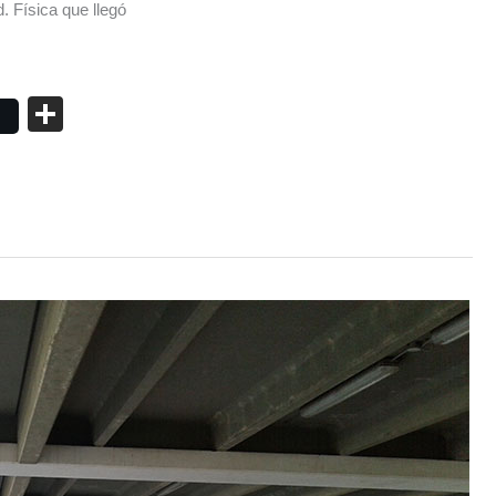
 Física que llegó
C
o
m
p
ar
tir