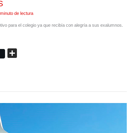
S
 minuto de lectura
ivo para el colegio ya que recibía con alegría a sus exalumnos.
C
o
m
p
ar
tir