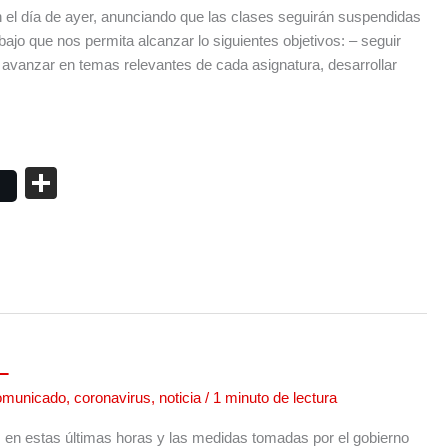
en el día de ayer, anunciando que las clases seguirán suspendidas
jo que nos permita alcanzar lo siguientes objetivos: – seguir
 avanzar en temas relevantes de cada asignatura, desarrollar
C
o
m
p
ar
tir
L
omunicado
,
coronavirus
,
noticia
/
1 minuto de lectura
 en estas últimas horas y las medidas tomadas por el gobierno