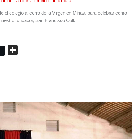
nación
,
Verdún
/
1 minuto de lectura
el colegio al cerro de la Virgen en Minas, para celebrar como
uestro fundador, San Francisco Coll.
C
o
m
p
ar
tir