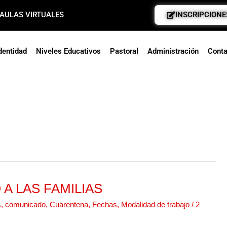
AULAS VIRTUALES
INSCRIPCIONE
dentidad
Niveles Educativos
Pastoral
Administración
Conta
A LAS FAMILIAS
s
,
comunicado
,
Cuarentena
,
Fechas
,
Modalidad de trabajo
/
2