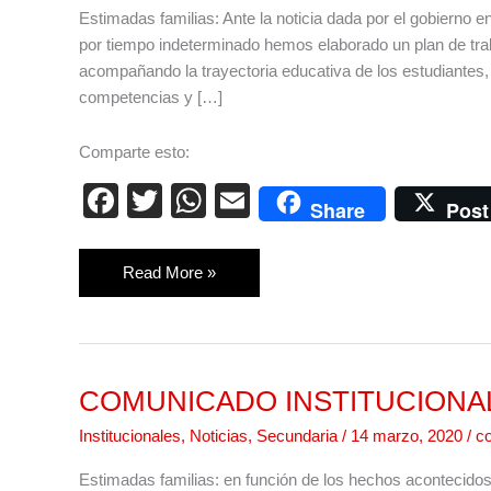
LAS
Estimadas familias: Ante la noticia dada por el gobierno 
FAMILIAS
por tiempo indeterminado hemos elaborado un plan de traba
acompañando la trayectoria educativa de los estudiantes,
competencias y […]
Comparte esto:
F
T
W
E
Share
Post
a
wi
h
m
c
tt
at
ail
Read More »
e
er
s
b
A
o
p
COMUNICADO INSTITUCIONA
COMUNICADO
o
p
INSTITUCIONAL
k
Institucionales
,
Noticias
,
Secundaria
/
14 marzo, 2020
/
c
Estimadas familias: en función de los hechos acontecidos