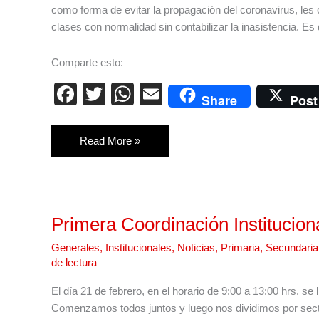
como forma de evitar la propagación del coronavirus, les
clases con normalidad sin contabilizar la inasistencia. Es 
Comparte esto:
F
T
W
E
Share
Post
a
wi
h
m
c
tt
at
ail
Read More »
e
er
s
b
A
o
p
Primera Coordinación Instituciona
Primera
o
p
Coordinación
k
Generales
,
Institucionales
,
Noticias
,
Primaria
,
Secundaria
Institucional.
de lectura
El día 21 de febrero, en el horario de 9:00 a 13:00 hrs. se
Comenzamos todos juntos y luego nos dividimos por secto