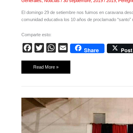
Generales
,
Noticias
/
30 septiembre, 2019
/
2019
,
Peregri
El domingo 29 de setiembre nos fuimos en caravana desde 
comunidad educativa los 10 años de proclamado “santo” n
Comparte esto:
F
T
W
E
Share
Post
a
wi
h
m
c
tt
at
ail
Read More »
e
er
s
b
A
o
p
ENCUENTRO
o
p
DE
k
EX-
ALUMNOS
JÓVENES