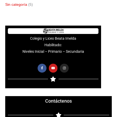
Sin categoría
(5)
Colegio y Liceo Beata Imelda
Habilitado:
Niveles Inicial – Primario – Secundaria
F
Y
I
a
o
n
c
u
s
e
t
t
b
u
a
o
b
g
o
e
r
k
a
-
m
f
Contáctenos