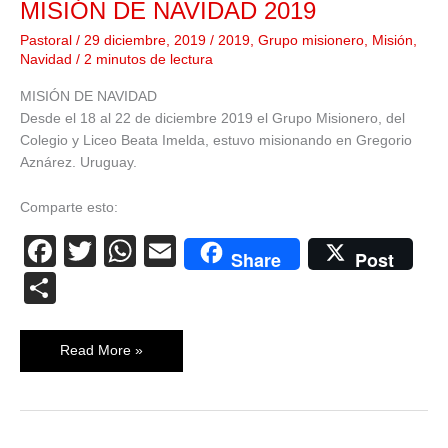
MISIÓN DE NAVIDAD 2019
Pastoral
/
29 diciembre, 2019
/
2019
,
Grupo misionero
,
Misión
,
Navidad
/
2 minutos de lectura
MISIÓN DE NAVIDAD
Desde el 18 al 22 de diciembre 2019 el Grupo Misionero, del
Colegio y Liceo Beata Imelda, estuvo misionando en Gregorio
Aznárez. Uruguay.
Comparte esto:
F
T
W
E
Share
Post
a
wi
h
m
C
c
tt
at
ail
o
e
er
s
m
Read More »
b
A
p
o
p
ar
o
p