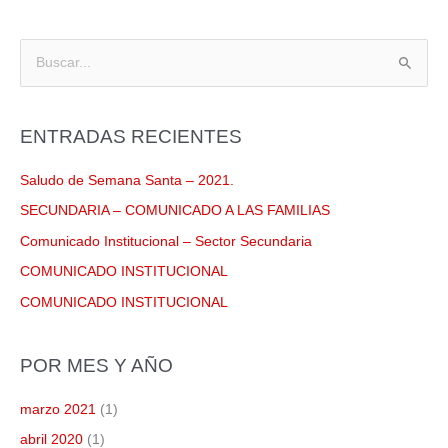
tir
k
B
u
s
ENTRADAS RECIENTES
c
a
Saludo de Semana Santa – 2021.
r
SECUNDARIA – COMUNICADO A LAS FAMILIAS
p
Comunicado Institucional – Sector Secundaria
o
COMUNICADO INSTITUCIONAL
r
COMUNICADO INSTITUCIONAL
:
POR MES Y AÑO
marzo 2021
(1)
abril 2020
(1)