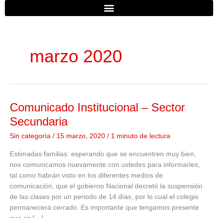
b
u
a
o
b
g
o
e
r
marzo 2020
k
a
m
Comunicado Institucional – Sector
Comunicado
Institucional
Secundaria
–
Sin categoría
/
15 marzo, 2020
/
1 minuto de lectura
Sector
Secundaria
Estimadas familias: esperando que se encuentren muy bien,
nos comunicamos nuevamente con ustedes para informarles,
tal como habrán visto en los diferentes medios de
comunicación, que el gobierno Nacional decretó la suspensión
de las clases por un periodo de 14 días, por lo cual el colegio
permanecerá cerrado. Es importante que tengamos presente