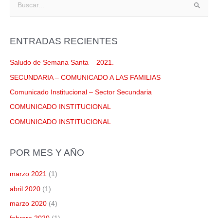
B
u
s
ENTRADAS RECIENTES
c
a
Saludo de Semana Santa – 2021.
r
SECUNDARIA – COMUNICADO A LAS FAMILIAS
p
Comunicado Institucional – Sector Secundaria
o
COMUNICADO INSTITUCIONAL
r
COMUNICADO INSTITUCIONAL
:
POR MES Y AÑO
marzo 2021
(1)
abril 2020
(1)
marzo 2020
(4)