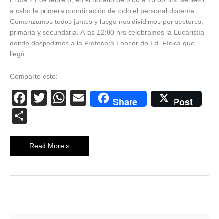
El día 21 de febrero, en el horario de 9:00 a 13:00 hrs. se llevó
a cabo la primera coordinación de todo el personal docente.
Comenzamos todos juntos y luego nos dividimos por sectores,
primaria y secundaria. A las 12:00 hrs celebramos la Eucaristía
donde despedimos a la Profesora Leonor de Ed. Física que
llegó
Comparte esto:
F
T
W
E
Share
Post
a
wi
h
m
C
c
tt
at
ail
o
e
er
s
m
Read More »
b
A
p
o
p
ar
o
p
tir
k