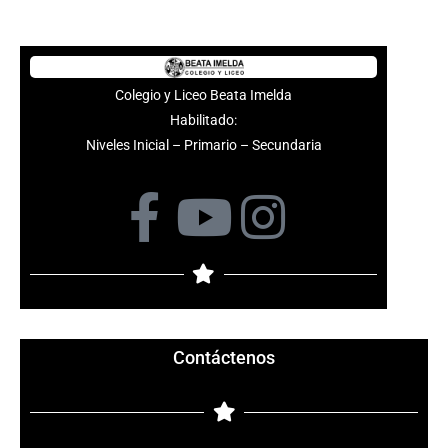
Colegio y Liceo Beata Imelda
Habilitado:
Niveles Inicial – Primario – Secundaria
F
Y
I
a
o
n
c
u
s
e
t
t
Contáctenos
b
u
a