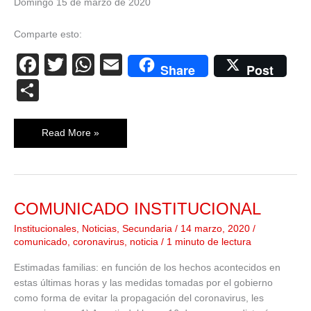
Domingo 15 de marzo de 2020
Comparte esto:
F
T
W
E
Share
Post
a
wi
h
m
C
c
tt
at
ail
o
e
er
s
m
Read More »
b
A
p
o
p
ar
o
p
tir
COMUNICADO INSTITUCIONAL
COMUNICADO
k
INSTITUCIONAL
Institucionales
,
Noticias
,
Secundaria
/
14 marzo, 2020
/
comunicado
,
coronavirus
,
noticia
/
1 minuto de lectura
Estimadas familias: en función de los hechos acontecidos en
estas últimas horas y las medidas tomadas por el gobierno
como forma de evitar la propagación del coronavirus, les