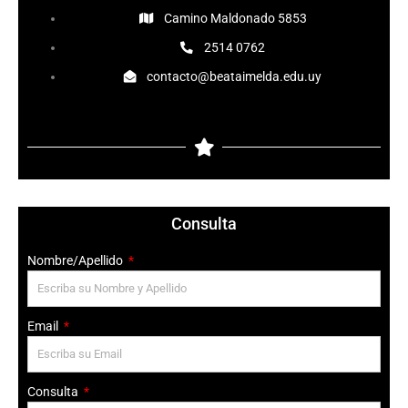
o
b
g
Camino Maldonado 5853
o
e
r
2514 0762
contacto@beataimelda.edu.uy
k
a
-
m
f
Consulta
Nombre/Apellido
Email
Consulta