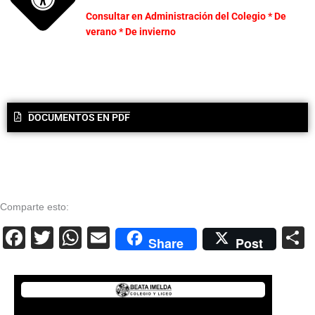
Consultar en Administración del Colegio * De
verano * De invierno
DOCUMENTOS EN PDF
Comparte esto:
F
T
W
E
Share
Post
a
wi
h
m
c
tt
at
ail
e
er
s